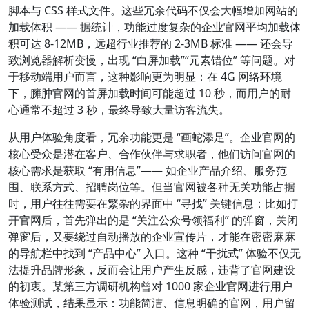
脚本与 CSS 样式文件。这些冗余代码不仅会大幅增加网站的
加载体积 —— 据统计，功能过度复杂的企业官网平均加载体
积可达 8-12MB，远超行业推荐的 2-3MB 标准 —— 还会导
致浏览器解析变慢，出现 “白屏加载”“元素错位” 等问题。对
于移动端用户而言，这种影响更为明显：在 4G 网络环境
下，臃肿官网的首屏加载时间可能超过 10 秒，而用户的耐
心通常不超过 3 秒，最终导致大量访客流失。​
从用户体验角度看，冗余功能更是 “画蛇添足”。企业官网的
核心受众是潜在客户、合作伙伴与求职者，他们访问官网的
核心需求是获取 “有用信息”—— 如企业产品介绍、服务范
围、联系方式、招聘岗位等。但当官网被各种无关功能占据
时，用户往往需要在繁杂的界面中 “寻找” 关键信息：比如打
开官网后，首先弹出的是 “关注公众号领福利” 的弹窗，关闭
弹窗后，又要绕过自动播放的企业宣传片，才能在密密麻麻
的导航栏中找到 “产品中心” 入口。这种 “干扰式” 体验不仅无
法提升品牌形象，反而会让用户产生反感，违背了官网建设
的初衷。某第三方调研机构曾对 1000 家企业官网进行用户
体验测试，结果显示：功能简洁、信息明确的官网，用户留