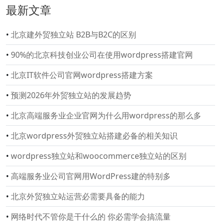
最新文章
•
北京建外贸独立站 B2B与B2C的区别
•
90%的北京科技创业公司在使用wordpress搭建官网
•
北京IT软件公司官网wordpress搭建方案
•
预测2026年外贸独立站的发展趋势
•
北京高端服务业企业官网为什么用wordpress的那么多
•
北京wordpress外贸独立站搭建必备的相关知识
•
wordpress独立站和woocommerce独立站的区别
•
高端服务业公司官网用WordPress建的特别多
•
北京外贸独立站运营必需要具备的能力
•
网络时代不管你是干什么的 你必需学会搞流量