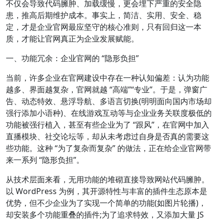
不仅会导致代码臃肿、加载缓慢，更会埋下严重的安全隐
患，推高后期维护成本。事实上，简洁、实用、安全、稳
定，才是企业官网最应坚守的核心准则，只有回归这一本
质，才能让官网真正为企业发展赋能。​
一、功能冗余：企业官网的 “隐形负担”​
当前，许多企业在官网建设中存在一种认知偏差：认为功能
越多、界面越复杂，官网就越 “高端”“专业”。于是，弹窗广
告、动态特效、悬浮导航、多语言切换(明明面向国内市场却
强行添加小语种)、在线游戏互动等与企业业务关联度极低的
功能被强行植入，甚至有些企业为了 “跟风”，在官网中加入
直播模块、社交论坛等，却从未考虑过自身是否真的需要这
些功能。这种 “为了复杂而复杂” 的做法，正在给企业官网带
来一系列 “隐形负担”。​
从技术层面来看，无用功能的堆砌直接导致网站代码臃肿。
以 WordPress 为例，其开源特性与丰富的插件生态原本是
优势，但不少企业为了实现一个简单的功能(如图片轮播)，
却安装多个功能重叠的插件;为了追求特效，又添加大量 JS