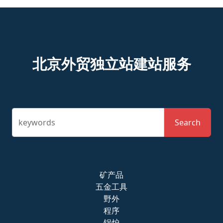
北京外贸独立站建站服务
keywords
Search
矿产品
五金工具
野外
程序
锅炉