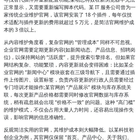
正常显示，又需要重新编写脚本代码。某 IT 服务公司曾为一
家传统企业维护官网，该官网安装了 18 个插件，每年仅技
术适配与插件更新的费用就超过 5 万元，是简洁官网维护成
本的 3 倍以上。​
从内容维护角度看，复杂官网的 “管理成本” 同样不可忽视。
企业官网需要定期更新内容(如新闻动态、产品信息、招聘岗
位)，以保持网站的 “活跃度”，提升搜索引擎排名。但如果官
网结构复杂、功能繁琐，内容更新就会变得困难：比如某企
业官网的 “新闻中心” 模块嵌套在三级导航下，且需要通过插
件上传图片、设置标签，负责内容更新的行政人员需要经过
专门培训才能操作;某官网的 “产品展示” 模块与库存系统关
联，每次更新产品价格都需要同时修改官网数据与库存系
统，稍有疏忽就会出现 “价格不一致” 的问题。这种 “高门槛”
的维护模式，不仅会占用大量人力时间，还容易出现操作失
误，影响官网的信息准确性。​
反观简洁实用的官网，其维护成本则大幅降低。以某科技初
创企业为例，其官网仅保留 “首页、产品中心、关于我们、