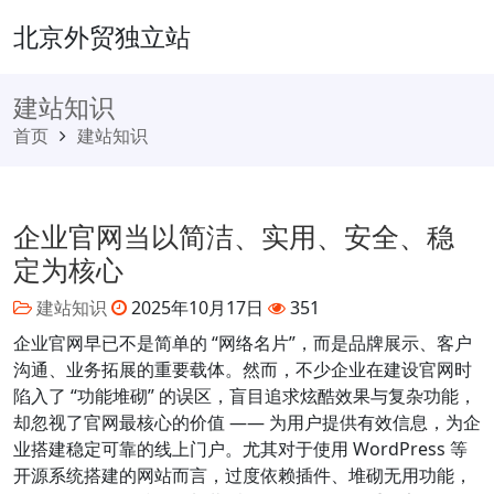
北京外贸独立站
建站知识
首页
建站知识
企业官网当以简洁、实用、安全、稳
定为核心
建站知识
2025年10月17日
351
企业官网早已不是简单的 “网络名片”，而是品牌展示、客户
沟通、业务拓展的重要载体。然而，不少企业在建设官网时
陷入了 “功能堆砌” 的误区，盲目追求炫酷效果与复杂功能，
却忽视了官网最核心的价值 —— 为用户提供有效信息，为企
业搭建稳定可靠的线上门户。尤其对于使用 WordPress 等
开源系统搭建的网站而言，过度依赖插件、堆砌无用功能，