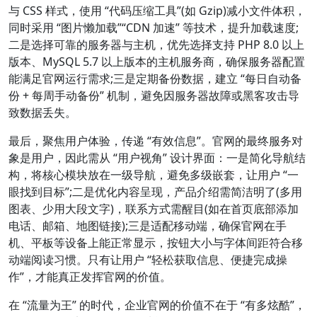
与 CSS 样式，使用 “代码压缩工具”(如 Gzip)减小文件体积，
同时采用 “图片懒加载”“CDN 加速” 等技术，提升加载速度;
二是选择可靠的服务器与主机，优先选择支持 PHP 8.0 以上
版本、MySQL 5.7 以上版本的主机服务商，确保服务器配置
能满足官网运行需求;三是定期备份数据，建立 “每日自动备
份 + 每周手动备份” 机制，避免因服务器故障或黑客攻击导
致数据丢失。​
最后，聚焦用户体验，传递 “有效信息”。官网的最终服务对
象是用户，因此需从 “用户视角” 设计界面：一是简化导航结
构，将核心模块放在一级导航，避免多级嵌套，让用户 “一
眼找到目标”;二是优化内容呈现，产品介绍需简洁明了(多用
图表、少用大段文字)，联系方式需醒目(如在首页底部添加
电话、邮箱、地图链接);三是适配移动端，确保官网在手
机、平板等设备上能正常显示，按钮大小与字体间距符合移
动端阅读习惯。只有让用户 “轻松获取信息、便捷完成操
作”，才能真正发挥官网的价值。​
在 “流量为王” 的时代，企业官网的价值不在于 “有多炫酷”，