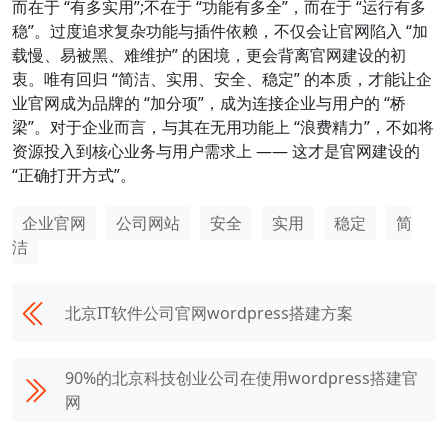
而在于 “有多实用”;不在于 “功能有多全”，而在于 “运行有多
稳”。过度追求复杂功能与插件依赖，不仅会让官网陷入 “加
载慢、易被黑、难维护” 的困境，更会背离官网建设的初
衷。唯有回归 “简洁、实用、安全、稳定” 的本质，才能让企
业官网成为品牌的 “加分项”，成为连接企业与用户的 “桥
梁”。对于企业而言，与其在无用功能上 “浪费精力”，不如将
资源投入到核心业务与用户需求上 —— 这才是官网建设的
“正确打开方式”。
企业官网
公司网站
安全
实用
稳定
简
洁
北京IT软件公司官网wordpress搭建方案
90%的北京科技创业公司在使用wordpress搭建官
网