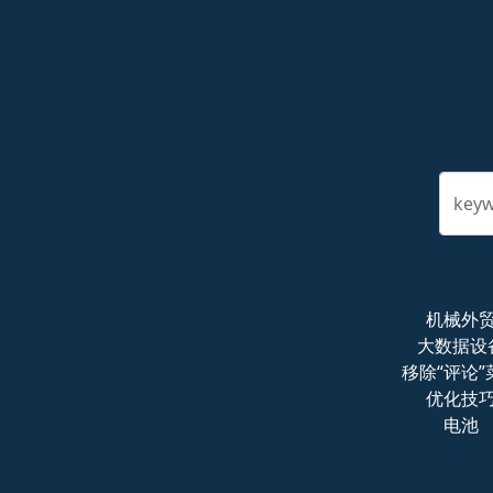
key
机械外
大数据设
移除“评论”
优化技
电池