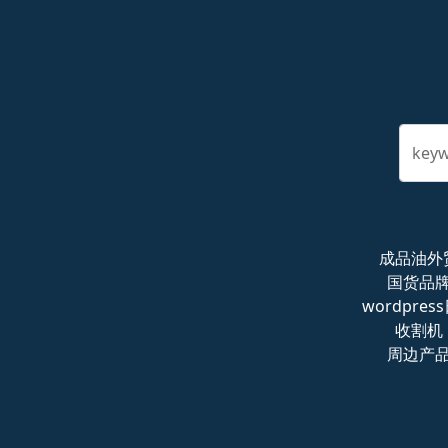
key
成品油外
国货品
wordpres
收割机
周边产