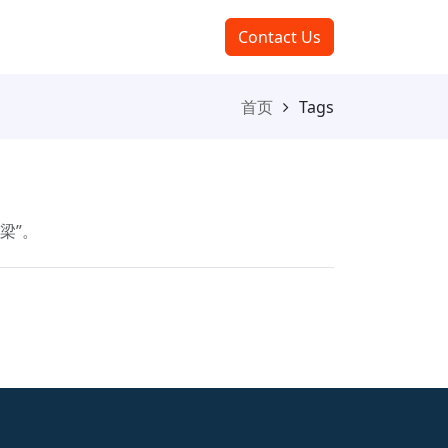
Contact Us
首页
Tags
梁”。